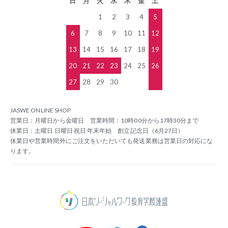
日
月
火
水
木
金
土
1
2
3
4
5
6
7
8
9
10
11
12
13
14
15
16
17
18
19
20
21
22
23
24
25
26
27
28
29
30
JASWE ONLINE SHOP
営業日：月曜日から金曜日 営業時間：10時00分から17時30分まで
休業日：土曜日 日曜日 祝日 年末年始 創立記念日（6月27日）
休業日や営業時間外にご注文をいただいても発送業務は営業日の対応にな
ります。